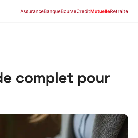
Assurance
Banque
Bourse
Credit
Mutuelle
Retraite
de complet pour