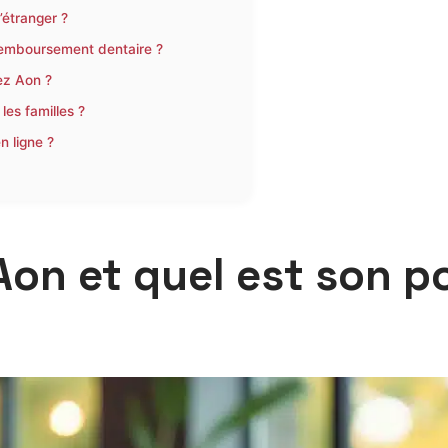
’étranger ?
remboursement dentaire ?
ez Aon ?
les familles ?
 ligne ?
 Aon et quel est son p