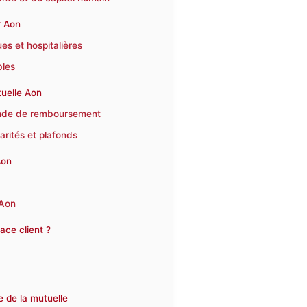
r Aon
es et hospitalières
bles
uelle Aon
ande de remboursement
arités et plafonds
Aon
 Aon
ce client ?
 de la mutuelle