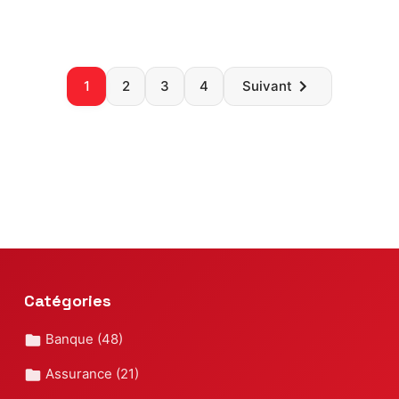
Paginatio
1
2
3
4
Suivant
des
publicatio
Catégories
Banque
(48)
Assurance
(21)