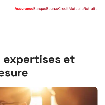
Assurance
Banque
Bourse
Credit
Mutuelle
Retraite
 expertises et
esure